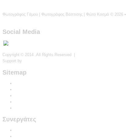
επιστροφή στην κορυφή
Φωτογράφος Γάμου | Φωτογράφος Βάπτισης | Φώτο Κοσμά
© 2026 •
Privacy Policy
Social Media
Copyright © 2014 .All Rights Reserved |
In-Com
Support by
grafo.gr
Sitemap
Αρχική
Γάμος
ΒάΠτιση
Ψηφιακά Album
Επικοινωνία
Συνεργάτες
ΚΟΣΜΗΜΑΤΑ ΧΡΙΣΤΙΑΝΟΥ